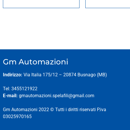
Gm Automazioni
Indirizzo:
Via Italia 175/12 – 20874 Busnago (MB)
Tel: 3455121922
E-mail:
gmautomazioni.spelafili@gmail.com
Gm Automazioni 2022 © Tutti i diritti riservati P.iva
03025970165