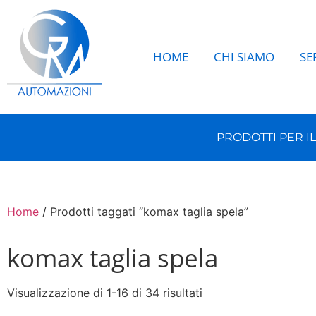
HOME
CHI SIAMO
SE
PRODOTTI PER I
Home
/ Prodotti taggati “komax taglia spela”
komax taglia spela
Visualizzazione di 1-16 di 34 risultati