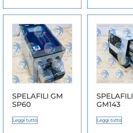
SPELAFILI GM
SPELAFILI
SP60
GM143
Leggi tutto
Leggi tutto