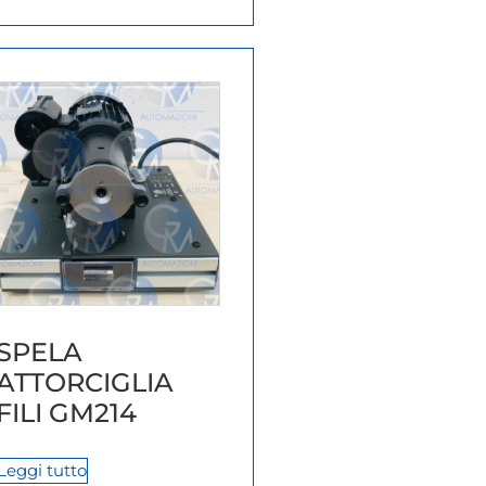
SPELA
ATTORCIGLIA
FILI GM214
Leggi tutto