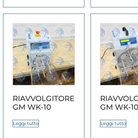
RIAVVOLGITORE
RIAVVOL
GM WK-10
GM WK-1
Leggi tutto
Leggi tutto