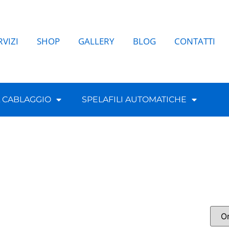
RVIZI
SHOP
GALLERY
BLOG
CONTATTI
L CABLAGGIO
SPELAFILI AUTOMATICHE