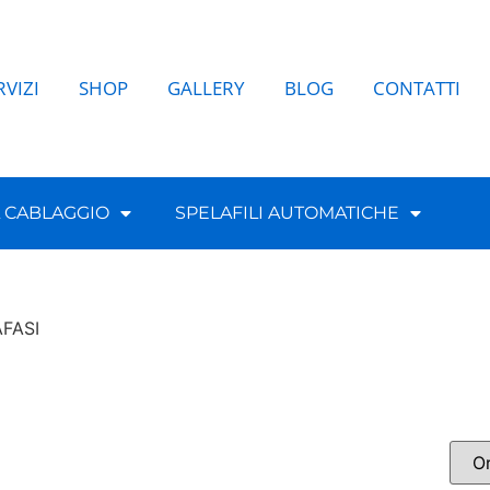
RVIZI
SHOP
GALLERY
BLOG
CONTATTI
L CABLAGGIO
SPELAFILI AUTOMATICHE
AFASI