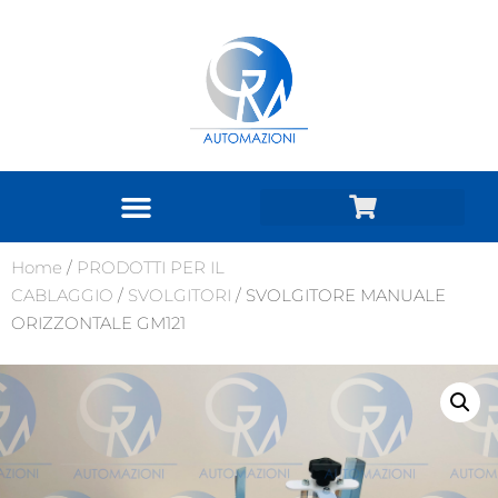
Home
/
PRODOTTI PER IL
CABLAGGIO
/
SVOLGITORI
/ SVOLGITORE MANUALE
ORIZZONTALE GM121